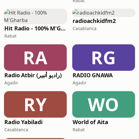
Rabat
radioachkidfm2
Hit Radio - 100% M'Gharba
Casablanca
Rabat
RA
RG
Radio Atbir (راديو أتبير)
RADIO GNAWA
Agadir
Agadir
RY
WO
Radio Yabiladi
World of Aita
Casablanca
Rabat