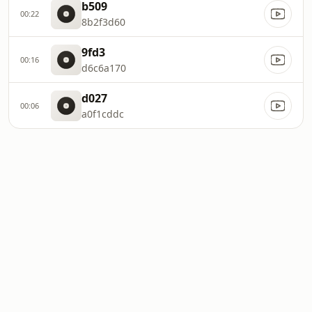
b509
00:22
8b2f3d60
9fd3
00:16
d6c6a170
d027
00:06
a0f1cddc