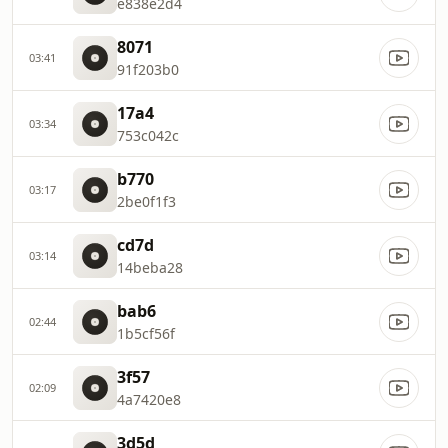
e838e2d4
8071
03:41
91f203b0
17a4
03:34
753c042c
b770
03:17
2be0f1f3
cd7d
03:14
14beba28
bab6
02:44
1b5cf56f
3f57
02:09
4a7420e8
3d5d