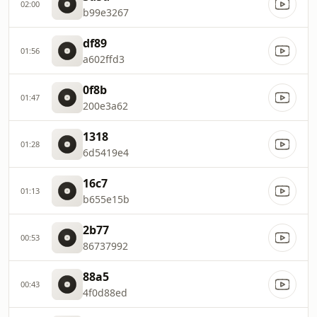
02:00
b99e3267
df89
01:56
a602ffd3
0f8b
01:47
200e3a62
1318
01:28
6d5419e4
16c7
01:13
b655e15b
2b77
00:53
86737992
88a5
00:43
4f0d88ed