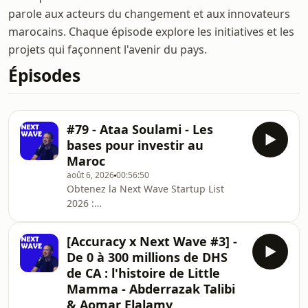
parole aux acteurs du changement et aux innovateurs
marocains. Chaque épisode explore les initiatives et les
projets qui façonnent l'avenir du pays.
Épisodes
#79 - Ataa Soulami - Les
bases pour investir au
Maroc
août 6, 2026
00:56:50
Obtenez la Next Wave Startup List
2026 :
https://startuplist.nextwave.ma/Depuis
quelques mois, il y’a un engouement
[Accuracy x Next Wave #3] -
important pour les introductions en
De 0 à 300 millions de DHS
bourse au Maroc. Chaque
de CA : l'histoire de Little
introduction connaît un intérêt
Mamma - Abderrazak Talibi
important, chacun souhaitant avoir
& Aomar Elalamy
un retour sur investissement rapide.