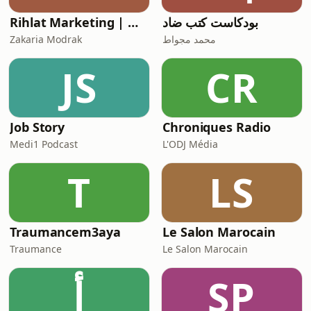
بودكاست كتب ضاد
Rihlat Marketing | رحلة تسويق
Zakaria Modrak
محمد مجواط
JS
CR
Job Story
Chroniques Radio
Medi1 Podcast
L'ODJ Média
T
LS
Traumancem3aya
Le Salon Marocain
Traumance
Le Salon Marocain
أ
SP