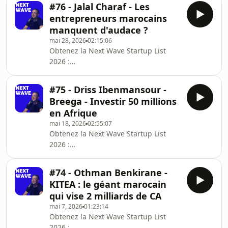
#76 - Jalal Charaf - Les
Général de Technopark dans le
entrepreneurs marocains
dernier épisode de Next Wave. Le
manquent d'audace ?
Technopark est le premier incubateur
mai 28, 2026
02:15:06
de startups au Maroc, créé en 2001.
Obtenez la Next Wave Startup List
On est revenus sur les 20 dernières
2026 :
années d’accompagnement de la tech
https://startuplist.nextwave.ma/Lorsque
marocaine pour comprendre
j’ai invité Jalal Charaf sur Next Wave,
l’évolution qu’a connu le secteur. Dans
#75 - Driss Ibenmansour -
je pensais qu’on allait parler
cet épisode on
Breega - Investir 50 millions
essentiellement d’éducation au
en Afrique
Maroc. Aujourd’hui Executive Dean de
mai 18, 2026
02:55:07
l’UM6P et DG de Centrale Casablanca,
Obtenez la Next Wave Startup List
il est la personne idéale pour parler
2026 :
d’un des secteurs les plus importants
https://startuplist.nextwave.ma/On a
pour le pays. Mais au delà de
reçu Driss Ibenmansour, Partner chez
l’éducation, Jalal a un parcours rich
#74 - Othman Benkirane -
Breega dans le dernier épisode de
KITEA : le géant marocain
Next Wave. Entrepreneur devenu
qui vise 2 milliards de CA
investisseur, il investit aujourd’hui
mai 7, 2026
01:23:14
dans des startups africaines à travers
Obtenez la Next Wave Startup List
un fonds de $50m dédié à
2026 :