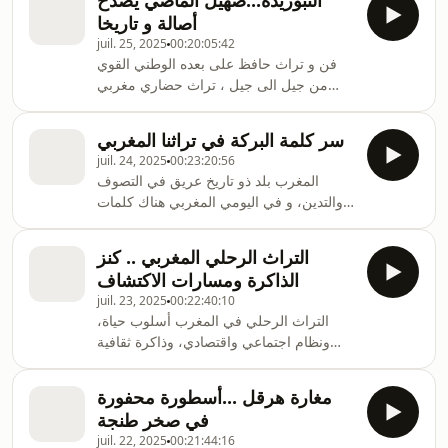
التبوريدة...صهيل الماضي يصدح
بين الحكمة والطرافة، بين البساطة والعمق ،
أصالة و تاريخا
يحدثنا عنه الشاعر أحمو الحسن الأحمدي.
juil. 25, 2025
00:20:05:42
فن و تراث حافظ على بعده الوطني القوي
من جيل الى جيل ، تراث حضاري مغربي
خالص يتميز بتنوعه في مختلف جهات المملكة
فن التبوريدة يحدثنا عنه اليوم الدكتور عبد
سر كلمة البركة في تراثنا المغربي
الغني المعروفي نائب رئيس جمعية المغرب
juil. 24, 2025
00:23:20:56
الاخضر للتنمية المستدامة .
المغرب بلد ذو تاريخ عريق في التصوف
والتدين، و في اليومي المغربي هناك كلمات
معينة تحمل قيمة ثقافية وروحية عالية، مثل
"البركة"، مصطلح يكاد يكون جزءًا لا يتجزأ
التراث الرحلي المغربي .. كنز
من الحياة اليومية والوعي الشعبي و رمز
الذاكرة ومسارات الاكتشاف
للخير والطمأنينة و القناعة و هذا هو موضوع
juil. 23, 2025
00:22:40:10
حلقتنا اليوم مع الأستاذ مصطفى العوزي
التراث الرحلي في المغرب أسلوب حياة،
باحث في الثقافة و التراث المغربي .
ونظام اجتماعي واقتصادي، وذاكرة ثقافية
متنقلة ، شكل منذ قرون أساس حياة ومكونا
فريدا من مكونات هويتنا المغربية ، يحدثنا عنه
مغارة هرقل ...أسطورة محفورة
الاستاذ مصطفى الغاشي باحث في التاريخ
في صخر طنجة
الحديث و المعاصر
juil. 22, 2025
00:21:44:16