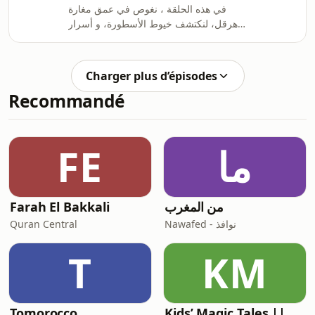
في هذه الحلقة ، نغوص في عمق مغارة
هرقل، لنكتشف خيوط الأسطورة، و أسرار
قرونٍ من الأساطير والتاريخ والجمال الطبيعي
الخلاب ، مع الزميل محمد الغول الصحفي و
المهتم بالشأن الثقافي ب ميدي 1.
Charger plus d’épisodes
Recommandé
ما
FE
من المغرب
Farah El Bakkali
Nawafed - نوافذ
Quran Central
T
KM
Kids’ Magic Tales || Contes magiques pour enfants || حكايات سحرية للأطفال
Tomorocco