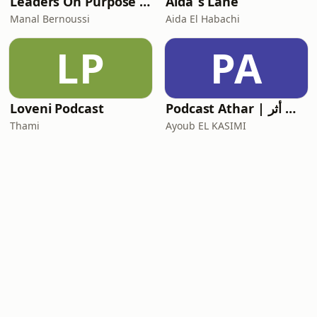
Leaders On Purpose with Manal Bernoussi
Aida´s Lane
Manal Bernoussi
Aida El Habachi
LP
PA
Podcast Athar | بودكاست أثر
Loveni Podcast
Thami
Ayoub EL KASIMI