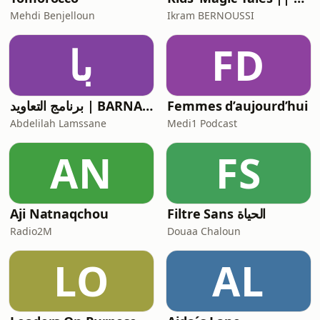
Mehdi Benjelloun
Ikram BERNOUSSI
FD
با
Femmes d’aujourd’hui
برنامج التعاويد | BARNAMAJ T3AWED
Abdelilah Lamssane
Medi1 Podcast
AN
FS
Filtre Sans الحياة
Aji Natnaqchou
Radio2M
Douaa Chaloun
LO
AL