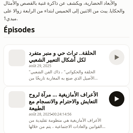
والأبعاد الحضارية، ويكشف عن ذاكرة غنية بالقصص والأمثال
والحكايا. يبث من الاثنين إلى الخميس ابتداء من الرابعة زوالا على
ميدي1.
Épisodes
الحلقة.. تراث حي و منبر متفرد
لكل أشكال التعبير الشعبي
août 29, 2025
"الحلقة والحكواتي" ، ذاك الفن الشعبي
الأصيل الذي صنع به المغاربة تاريخًا من
الحكايات، وتناقلوا من خلاله الحكم،
والبطولات، والأساطير، جيلًا بعد جيل ، نحييه
الأعراف الأمازيغية ... مرآة لروح
اليوم و نتحدث عن أشكاله و رمزيته و معانيه
التعايش والاحترام والانسجام مع
مع الزميل محمد الغول مهتم بالشأن الثقافي.
الطبيعة
août 28, 2025
00:24:14:56
الأعراف الأمازيغية هي منظومة تقليدية من
القوانين والعادات الاجتماعية ، يتم من خلالها
تنظيم الحياة اليومية داخل القبائل الأمازيغية ،