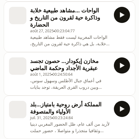
لا تُكتب غالبا، لكنها محفوظة في الذاكرة
الواحات ...مشاهد طبيعية خلابة
الجماعية وتُطبَّق بصرامة في مختلف مناحي
وذاكرة حية لقرون من التاريخ و
الحياة ، من حل النزاعات، إلى تنظيم الأرض
الحضارة
والمياه، وحتى العلاقات الأسرية ، أبرز ملامح
août 27, 2025
00:23:04:77
الأعراف الأمازيغية و كيف تتم صياغتها و
الواحات المغربية ليست فقط مشاهد طبيعية
توثيقها ، مع الأستاذ عبد الله بوشتارط باحث
خلابة، بل هي ذاكرة حية لقرون من التاريخ،
في الثقافة الأمازيغي
والعيش المشترك بين الإنسان والطبيعة ،
تحفظ في طيّاتها أسرار حضارات، وقصص
مخازن إيكودار... حصون تجسد
أناسٍ عاشوا في انسجام مع الطبيعة، وجعلوا
عبقرية الأجداد وحكمة الماضي
من قساوة المناخ لوحة من الجمال والتراث ،
août 1, 2025
00:24:50:64
الواحات بالمغرب، جوهرة من جواهر الصحراء
في أعماق جبال الأطلس وسهول سوس،
ومهد التاريخ والثقافة، يحدثنا عنها اليوم الأستاذ
وبين دروب القرى العريقة، توجد بنايات
محمد الهلالي باحث في التاريخ و الحضارة و
حجرية شامخة، صامدة في وجه الزمن،
فاعل مدني باقليم طاطا.
تحكي قصة تعاون وتضامن بين أبناء المنطقة
المملكة أرض روحية بامتياز...بلد
، مخازن "إيكودار"، أو كما يسميها البعض
الأولياء والمتصوفة
"الحصون الجماعية" ، جزء ثمين من تراثنا
juil. 31, 2025
00:23:24:84
المغربي العريق نتعرف عليه مع الأستاذ محمد
لأزيد من ألف عام، ظل الحضور المغربي دينيا
الهلالي باحث في التراث المادي بالجنوب
وثقافيا متجذرا و متواصلا ، حضور حملت
المغربي و مدير مشاريع جمعية أصدقاء
لواءه الزوايا الصوفية التي شكلت إطارا