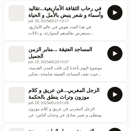
المدارس.
لحفظ الأمن الروحي وترسيخ مبدإ التعايش
في رحاب الثقافة الأمازيغية...تقاليد
الاجتماعي والأخلاقي ، الزوايا و المواسم
وأسماء و شعر ينبض بالأمل و الحياة
بالمغرب و مكانتها بالمغرب يتحدث عنها
juil. 30, 2025
00:21:13:17
الزميل محمد الغول مهتم بالشأن الثقافي.
في هذا العدد نغوص في عالم الأمازيغ،
نستعرض تقاليدهم المتوارثة، و دلالات
أسمائهم العميقة، وصدى أشعارهم التي
حفظتها الذاكرة الشعبية ، مع الأستاذة كوثر
المساجد العتيقة ...منابر الزمن
الهلالي مهتمة بالشأن الثقافي .
الجميل
juil. 29, 2025
00:20:15:07
موضوع اليوم يأخذنا إلى قلب المدن القديمة،
حيث تقف المساجد العتيقة شامخة، تحكي
قصص حضارة عريقة، وثقاف متجذرة في
عمق التاريخ ،من جامع القرويين بمدينة فاس،
الزجل المغربي...فن عريق و كلام
الذي يُعتبر أقدم جامعة في العالم، إلى جامع
موزون وتراث ينطق بالحكمة
الكتبية بمراكش، الذي يعد رمزًا للعمارة
juil. 28, 2025
00:23:51:09
الموحدية، تُجسد المساجد العتيقة بالمغرب
الزجل المغربي فن عريق و كلام موزون
مزيجًا رائعًا بين الدين، الفن، والهندسة
ومقفّى و تعبير صادق عن وجدان الناس، عن
الإسلامية ، و هذا المزيج يحدثنا عنه الزميل
همومهم وأحلامهم، عن واقعهم اليومي
محمد الغول المهتم بالشأن الثقافي.
وتطلعاتهم، فن يجمع بين الشعر والموسيقى،