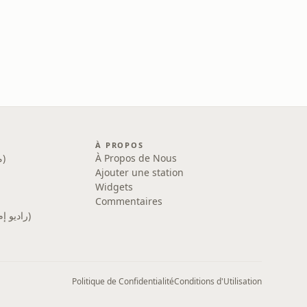
À PROPOS
Med Radio (ميد راديو)
À Propos de Nous
Ajouter une station
Widgets
Commentaires
MFM Radio (راديو إم إف إم)
Politique de Confidentialité
Conditions d'Utilisation