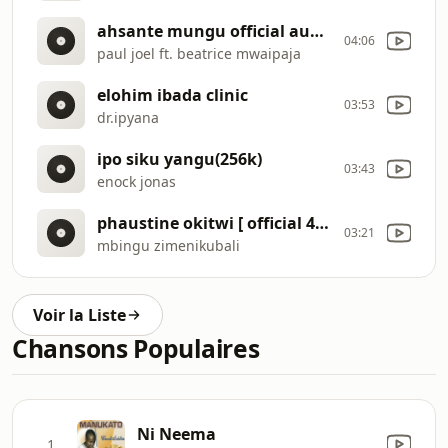
ahsante mungu official audio (0)
04:06
paul joel ft. beatrice mwaipaja
elohim ibada clinic
03:53
dr.ipyana
ipo siku yangu(256k)
03:43
enock jonas
phaustine okitwi [ official 4k video ] skiza tune dial 875 515(256k)
03:21
mbingu zimenikubali
Voir la Liste
Chansons Populaires
Ni Neema
1