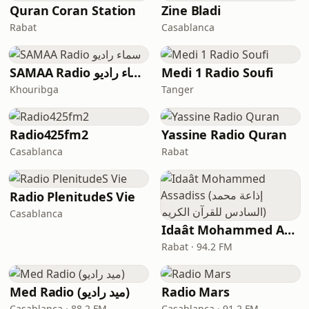
Quran Coran Station
Zine Bladi
Rabat
Casablanca
SAMAA Radio سماء راديو
Medi 1 Radio Soufi
Khouribga
Tanger
Radio425fm2
Yassine Radio Quran
Casablanca
Rabat
Radio PlenitudeS Vie
Casablanca
Idaât Mohammed Assadiss (إذاعة محمد السادس للقرآن الكريم)
Rabat · 94.2 FM
Med Radio (ميد راديو)
Radio Mars
Casablanca · 88.2 FM
Casablanca · 91.2 FM