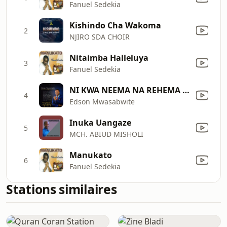
Fanuel Sedekia
Kishindo Cha Wakoma
2
NJIRO SDA CHOIR
Nitaimba Halleluya
3
Fanuel Sedekia
NI KWA NEEMA NA REHEMA V2
4
Edson Mwasabwite
Inuka Uangaze
5
MCH. ABIUD MISHOLI
Manukato
6
Fanuel Sedekia
Stations similaires