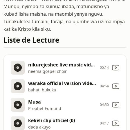
Mungu, nyimbo za kuinua ibada, mafundisho ya
kubadilisha maisha, na maombi yenye nguvu.
Tunakuletea tumaini, faraja, na ujumbe wa uzima mpya
katika Kristo kila siku.
Liste de Lecture
nikurejeshee live music video (256k)
05:14
neema gospel choir
waraka official version video (256k)
04:54
bahati bukuku
Musa
04:50
Prophet Edmund
kekeli clip officiel (0)
04:17
dada akuyo