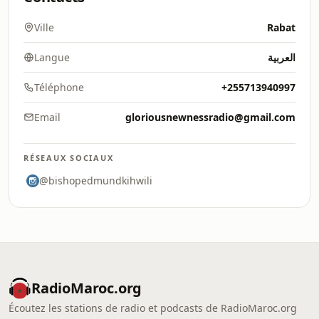
Ville
Rabat
Langue
العربية
Téléphone
+255713940997
Email
gloriousnewnessradio@gmail.com
RÉSEAUX SOCIAUX
@bishopedmundkihwili
RadioMaroc.org
Écoutez les stations de radio et podcasts de RadioMaroc.org