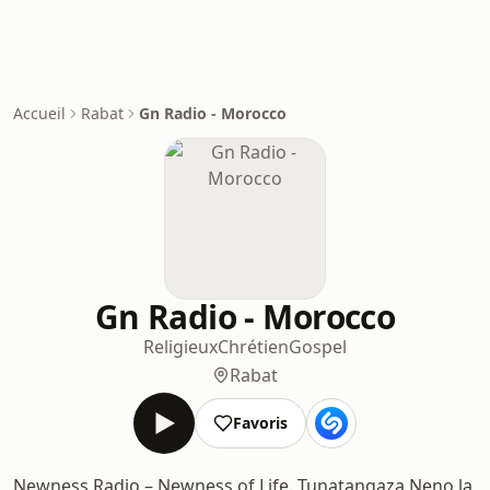
Accueil
Rabat
Gn Radio - Morocco
Gn Radio - Morocco
Religieux
Chrétien
Gospel
Rabat
Favoris
Newness Radio – Newness of Life. Tunatangaza Neno la