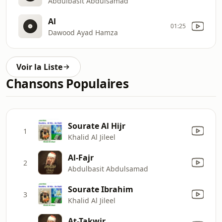
Abdulbasit Abdulsamad
Al
01:25
Dawood Ayad Hamza
Voir la Liste
Chansons Populaires
Sourate Al Hijr
1
Khalid Al Jileel
Al-Fajr
2
Abdulbasit Abdulsamad
Sourate Ibrahim
3
Khalid Al Jileel
At-Takwir