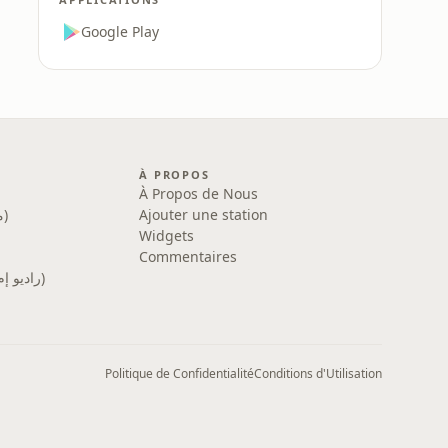
Google Play
À PROPOS
À Propos de Nous
Med Radio (ميد راديو)
Ajouter une station
Widgets
Commentaires
MFM Radio (راديو إم إف إم)
Politique de Confidentialité
Conditions d'Utilisation