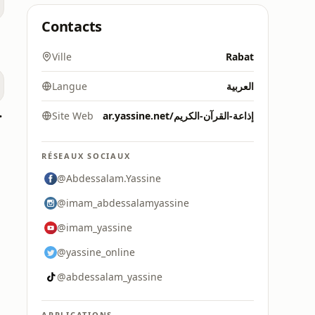
Contacts
Ville
Rabat
Langue
العربية
راديو)
Site Web
ar.yassine.net/إذاعة-القرآن-الكريم
RÉSEAUX SOCIAUX
@Abdessalam.Yassine
@imam_abdessalamyassine
@imam_yassine
@yassine_online
@abdessalam_yassine
APPLICATIONS