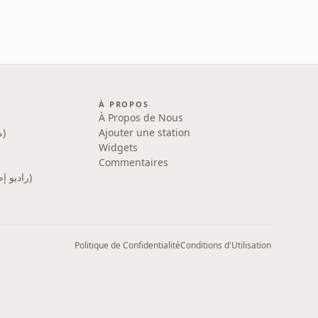
À PROPOS
À Propos de Nous
Ajouter une station
Med Radio (ميد راديو)
Widgets
Commentaires
MFM Radio (راديو إم إف إم)
Politique de Confidentialité
Conditions d'Utilisation