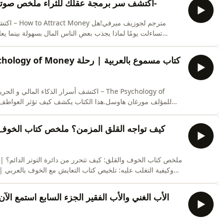
اكتشف سر برمجة عقلك للثراء ملخص صوتي كتاب كيف تجذب المال جوزيف ميرفي-
تساءلت يومًا لماذا يجذب بعض الناس المال بسهولة بينما يع
ملخص صوتي شامل لأهم أسرار جذب المال، برمجة العقل الباطن ل
والنجاح الشخصي.📌 ستتعلم كيف:تستخدم قانون الجذب للم
قراراتنا المالية أكثر من الحسابات والأرقام.📌 في هذا الفيديو ستت
أقل ذكاءً؟دور الحظ والمخاطر في بناء الثر
كيف تواجه القلق المزمن؟ ملخص كتاب الخوف 
ملخص كتاب الخوف والقلق: كيف تتحرر من دائرة التوتر الدائم؟ |
وكيفية التغلب عليه: تلخيص كتاب التعايش مع الخوف بالعربي
الدكتور إيزاك ماركس في كتابه التعايش مع الخوف | ملخ
التعايش مع الخوف: دليل عملي للشفاء النفسيجذور الخوف 