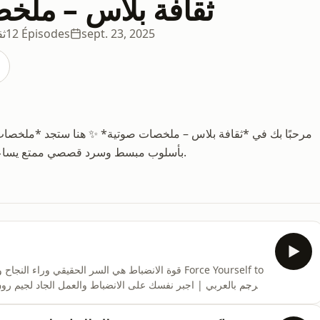
ثقافة بلاس – ملخ
sept. 23, 2025
12 Épisodes
ثق
مرحبًا بك في *ثقافة بلاس – ملخصات صوتية* ✨ هنا ستجد *ملخصات ص
بأسلوب مبسط وسرد قصصي ممتع يساعدك على فهم أسرار الحرية المالية وتحقيق النجاح الشخصي.
قوة الانضباط هي السر الحقيقي وراء النجاح والحرية ا
والتحفيز، حيث نكتشف كيف يمكن للعادات الصغيرة والان
الفيديو:لماذا يعتبر الانضباط سر ا