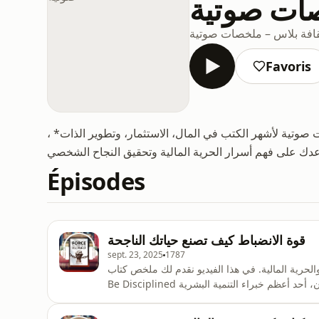
صات صوتية
افة بلاس – ملخصات صوتية
Favoris
وتية لأشهر الكتب في المال، الاستثمار، وتطوير الذات* ،
Épisodes
قوة الانضباط كيف تصنع حياتك الناجحة
sept. 23, 2025
1787
لمالية. في هذا الفيديو نقدم لك ملخص كتاب Force Yourself to
Be Disciplined مترجم بالعربي | اجبر نفسك على الانضباط والعمل الجاد لجيم رون، أحد أعظم خبراء التنمية البشرية
ضباط الذاتي أن يغير حياتك بالكامل.ستتعلم في هذا
لنجاح والثراء.كيف يقودك الانضباط إلى الحرية المالية