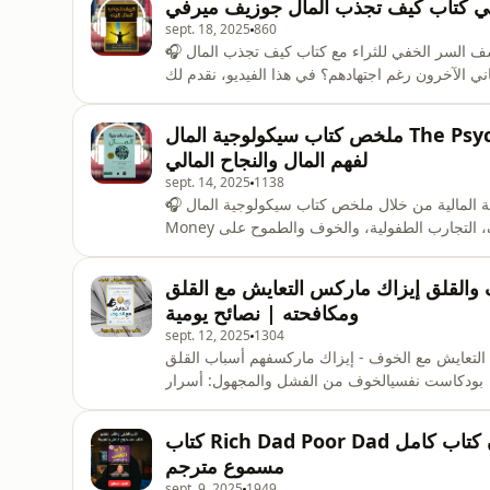
sept. 18, 2025
860
🎧 اكتشف السر الخفي للثراء مع كتاب كيف تجذب المال – How to Attract Money مترجم لجوزيف ميرفي!هل
اني الآخرون رغم اجتهادهم؟ في هذا الفيديو، نقدم لك
لثراء، وتغيير عقلية المال لتحقيق الوفرة المالية
ال لتحقيق أهدافك المالية.تبرمج عقلك الباطن على
ملخص كتاب سيكولوجية المال The Psychology of Money كتاب مسموع بالعربية | رحلة
لفهم المال والنجاح المالي
sept. 14, 2025
1138
🎧 اكتشف أسرار الذكاء المالي و الحرية المالية من خلال ملخص كتاب سيكولوجية المال – The Psychology of
Money للمؤلف مورغان هاوسل.هذا الكتاب يكشف كيف تؤثر العواطف، التجارب الطفولية، والخوف والطموح على
عرف على:لماذا يفشل الأذكياء ماليًا بينما ينجح آخرون
وة أو خسارتها.سر النجاح المالي الحقيقي: الصبر وال
والقلق إيزاك ماركس التعايش مع القلق
ومكافحته | نصائح يومية
sept. 12, 2025
1304
 التعايش مع الخوف - إيزاك ماركسفهم أسباب القلق
 | بودكاست نفسيالخوف من الفشل والمجهول: أسرار
ص صوتي كاملكيف تواجه القلق المزمن؟ ملخص كتاب
في النفس البشرية: تلخيص كتاب إيزاك ماركس التع
كتاب Rich Dad Poor Dad الأب الغني والأب الفقير الجزء السابع استمع الآن كتاب كامل
مسموع مترجم
sept. 9, 2025
1949