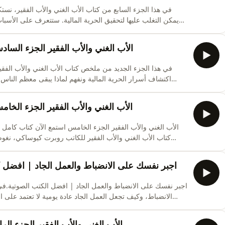
في هذا الجزء السابع من كتاب الأب الغني والأب الفقير، نست
يمكن التغلب عليها لتحقيق الحرية المالية. ستتعرف على الأسباب 
قوية: الخوف، الشك، الكسل، العادات السيئة، والغرور.ستسم
وتحويل الخسائر المالية إلى فرص، بالإ
الأب الغني والأب الفقير الجزء الس
اكتشاف أسرار الحرية المالية ونفهم لماذا يبقى معظم الناس 
ستتعرف على الطريقة التي يفكر بها الأغنياء بشكل مختلف تما
وقتهم وطاقتهم لبناء أصول مدرة للدخل بدل الاعتم
الأب الغني والأب الفقير الجزء الخ
الأب الغني والأب الفقير الجزء الخامس استمع الآن كتاب ك
كتاب الأب الغني والأب الفقير للكاتب روبرت كيوساكي، نغوص
فقراً&#34;، وكيف يختلف كل منهم في إدارة الدخل، النفقات، الأصول والخصوم.👨‍🏫 الأب الفقير يظن
اجبر نفسك على الانضباط والعمل الجاد | افضل 
اجبر نفسك على الانضباط والعمل الجاد | افضل الكتب الصوتية.ف
الانضباط، وكيف تجعل العمل الجاد عادة يومية لا تعتمد على ا
يظنه البعض، بل هو مفتاح الحرية الحقيقية والنجاح المستمر. من
محفزة تساعدك على بناء حياة متوازن
الأب الغني والأب الفقير الجزء ال