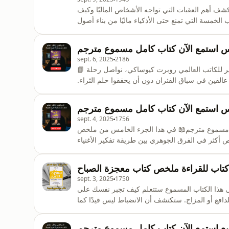
كشف أهم العقبات التي تواجه الأشخاص الماليًا وكيف
الخمسة التي تمنع حتى الأذكياء ماليًا من بناء أصول
ع قصصًا حقيقية عن كيفية تعامل الأثرياء مع الفشل
ضافة إلى نصائح عملية حول كيفية التغلب على الشكو
ادس استمع الآن كتاب كامل مسموع مترجم
sept. 6, 2025
2186
📘 في هذا الجزء الجديد من ملخص كتاب الأب الغني والأب الفقير للكاتب العالمي روبرت كيوساكي، نواصل رحلة
عالقين في سباق الفئران دون أن يحققوا حلم الثراء.
مًا عن الفقراء والطبقة المتوسطة، وكيف يستثمرون
اد فقط على الوظيفة والراتب.📌 ستتعلم في هذا الج
امس استمع الآن كتاب كامل مسموع مترجم
sept. 4, 2025
1756
امل مسموع مترجم📖 في هذا الجزء الخامس من ملخص
 أكثر في الفرق الجوهري بين طريقة تفكير الأغنياء
والفقراء والطبقة المتوسطة.ستتعرف على السبب الحقيقي وراء مقولة: &#34;الأغنياء يزدادون غنى، والفقراء يزدادون
كتاب للقراءة ملخص كتاب معجزة الصباح
sept. 3, 2025
1750
ي هذا الكتاب المسموع ستتعلم كيف تجبر نفسك على
لدافع أو المزاج. ستكتشف أن الانضباط ليس قيدًا كما
 خلال هذا الكتاب، ستجد استراتيجيات عملية وأفكارًا
ة مليئة بالإنجاز.هذا الملخص المسموع يضع بين يدي
رابع استمع الآن كتاب كامل مسموع مترجم