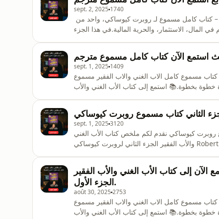
sept. 2, 2025
1740
استمع الآن إلى الجزء الرابع من كتاب الأب الغني والأب الفقير – كتاب كامل مسموع لـ روبرت كيوساكي، واحد من
 في المال، الاستثمار، والحرية المالية.في هذا الجزء
قراء، وكيف يدير كل منهم دخله ومصروفاته، وما هي
ئران&#34;. كما ستتعرف
الث استمع الآن كتاب كامل مسموع مترجم
sept. 1, 2025
1409
كتاب مسموع كامل الاب الغني والاب الفقير مسموع Rich Dad Poor Dad مترجم بالعربية | استمع الآن لجميع الأجزاء
ثروة خطوة بخطوة.📚 استمع إلى كتاب الأب الغني والأب
الفقير Rich Dad Poor Dad مترجم كامل إلى العربية بصوت واضح وسرد شيق، على شكل كتاب مسموع كامل
بداية للنهاية🔑 هذا الكتاب الشهير من تأليف روبرت
لجزء الثاني كتاب مسموع روبرت كيوساكي
sept. 1, 2025
3120
ع روبرت كيوساكي نقدم لكم ملخص كتاب الأب الغني
والأب الفقير الجزء الثاني لروبرت كيوساكي Robert Kiyosaki، واحد من أهم الكتب في التنمية البشرية و الثقافة
والأب الفقير كامل أو كما يُعرف بالإنجليزية Rich Dad Poor Dad يشرح لنا الفرق بين الأصول
ء ثرواتهم بينما يبقى الفقراء والطبقة الوسطى عالقين
لآن إلى كتاب الأب الغني والأب الفقير – Rich Dad Poor Dad مترجم كامل بالعربية،
الجزء الأول.
août 30, 2025
2753
كتاب مسموع كامل الاب الغني والاب الفقير مسموع Rich Dad Poor Dad مترجم بالعربية | استمع الآن لجميع الأجزاء
ثروة خطوة بخطوة.📚 استمع إلى كتاب الأب الغني والأب