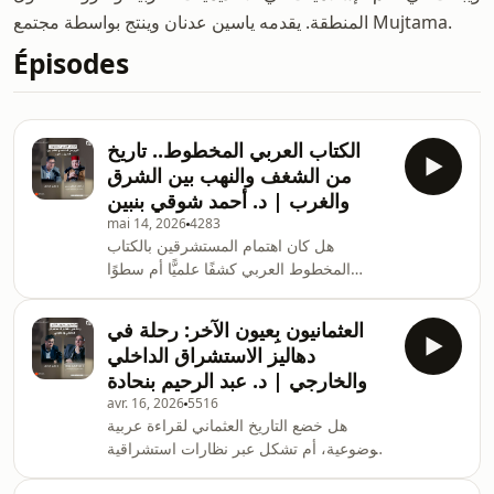
المنطقة. يقدمه ياسين عدنان وينتج بواسطة مجتمع Mujtama.
Épisodes
الكتاب العربي المخطوط.. تاريخ
من الشغف والنهب بين الشرق
والغرب | د. أحمد شوقي بنبين
mai 14, 2026
4283
هل كان اهتمام المستشرقين بالكتاب
المخطوط العربي كشفًا علميًّا أم سطوًا
استعماريًّا؟ وكيف أصّلت الكوديكولوجيا
لمصطلحاتنا التراثية؟ وما أسباب ترويج
العثمانيون بِعيون الآخر: رحلة في
أساطير كحرق مكتبة الإسكندرية وتجاهل نهب
دهاليز الاستشراق الداخلي
الخزائن الإسلامية؟ أسئلة مهمة يجيب عنها
والخارجي | د. عبد الرحيم بنحادة
العالم الدكتور أحمد شوقي بنبين، محافظ
avr. 16, 2026
5516
الخزانة الملكية بالرباط، في لقائه مع
هل خضع التاريخ العثماني لقراءة عربية
الإعلامي ياسين عدنان، في
موضوعية، أم تشكل عبر نظارات استشراقية
#بودكاست_في_الاستشراق على
وقومية؟ كيف صمد المغرب وحيدًا أمام هذا
#منصة_مجتمع