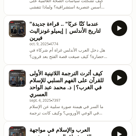
كيف تشكّلت سياسات الصحة العالمية على
أُسس عنصرية استشراقية؟ ولماذا تتفشى
النزعات العرقية مع كل وباء؟ وكيف تُستخدم
الأوبئة كذريعة للهيمنة السياسية والمضاربة
"عندما كنّا عربًا" .. قراءة جديدة
الاقتصادية؟ وما هو دور منظمة الصحة
لتاريخ الأندلس | إيميلو غونزاليث
العالمية في منظومة تحكمها ثنائية الغرب
فيرين
الصحي وبقية العالم الموبوء؟ أسئلة مهمة
oct. 9, 2025
4774
يجيب عنها المترجم والمفكر المغربي د. عبد
هل دخل العرب الأندلس غزاة أم شركاء في
النور خراقي، في لقائه مع الإعلامي ياسين
حضارة؟ كيف صيغت قصة الفتح بعد قرون؟
عدنان، في #بودكاست_في_الاستشراق، على
هل صنعت الكاثوليكية ماضي إسبانيا أم
#منصة_مجتمع
شوهته؟ هل طارق بن زياد وموسى بن نصير
كيف أثرت الترجمة اللاتينية الأولى
شخصيات تاريخية أم رموز أسطورية؟ أسئلة
للقرآن على الفهم السلبي للإسلام
مهمة يجيب عنها الباحث الإسباني إيميلو
في الغرب؟| د. محمد عبد الواحد
غونزاليث فيرين، أستاذ الدراسات العربية
العسري
والإسلامية، في لقائه مع الإعلامي ياسين
sept. 4, 2025
7397
عدنان، في #بودكاست_في_الاستشراق، على
ما السر في هيمنة صورة سلبية عن الإسلام
#منصة_مجتمع
في الوعي الأوروبي؟ وكيف كانت ترجمة
لاتينية واحدة للقرآن مفتاحًا لفهم مشوَّه
استمر قرونًا؟ وهل استطاع الاستشراق
العرب والإسلام في مواجهة
الإسباني أن يتحرر من قبضة هذه الترجمة، أم