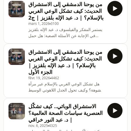
النفوذ؟ ولماذا تأرجحت النظرة العربية بين
من يوحنا الدمشقي إلى الاستشراق
التمجيد والعداء؟ في هذه الحلقة، يفكك د. عبد
الحديث: كيف تشكل الوعي الغربي
الرحيم بنحادة، أستاذ التاريخ الحديث
بالإسلام؟ | د. عبد الإله بلقزيز | ج2
والعثماني، جذور الاستشراق الداخلي، ويقرأ
mars 1, 2026
3100
علاقة العرب بالأتراك متجاوزًا القوالب
يستمر المفكر والفيلسوف د. عبد الإله بلقزيز
الجاهزة لفهم تعقيدات الماضي وأثرها في
في الإجابة عن الأسئلة الصعبة: هل حمل
الحاضر، في حواره مع الإعلامي ياسين
المسيح مشروعًا سياسيًّا؟ كيف حول بولس
عدنان، في #بو
الرسول المسيحية لديانةٍ عالميةٍ؟ مَن غيّر
من يوحنا الدمشقي إلى الاستشراق
الآخر؛ الإمبراطورية أم الكنيسة؟ ولماذا غابت
الحديث: كيف تشكل الوعي الغربي
البابوية عن الإسلام؟ تفاصيلٌ وأسرارٌ تُكشف
بالإسلام؟ | د. عبد الإله بلقزيز |
في الجزء الثاني من لقائه مع الإعلامي ياسين
الجزء الأول
عدنان في #بودكاست_في_الاستشراق على
févr. 19, 2026
4462
#منصة_مجتمع
هل تشكل الوعي الغربي بالإسلام عبر مرآة
مشوهة؟ وكيف تحول الجدل اللاهوتي الوسيط
إلى استشراق حديث يدعي العلمية؟ حوار
فكري جريء ومبتكر مع المفكر المغربي عبد
الاستشراق الوبائي.. كيف تشكّل
الإله بلقزيز، في لقائه مع الإعلامي ياسين
العنصرية سياسات الصحة العالمية؟
عدنان في #بودكاست_في_الاستشراق، على
| د. عبد النور خراقي
#منصة_مجتمع
nov. 6, 2025
4325