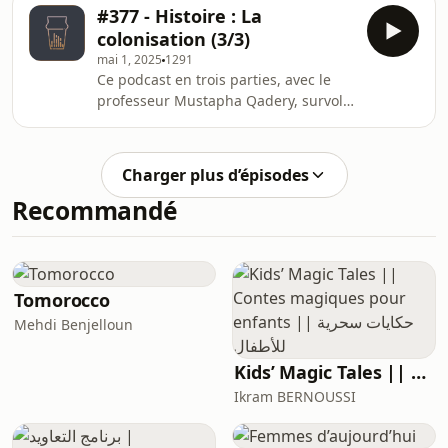
l&apos;histoire du Maroc dans sa
#377 - Histoire : La
dimension populaire.Produit avec le
colonisation (3/3)
soutien de Maroc Telecom.
mai 1, 2025
1291
Ce podcast en trois parties, avec le
professeur Mustapha Qadery, survole
les différents modes de colonisation,
ce phénomène au multiples visages,
qui a changé la face du
Charger plus d’épisodes
monde.Produit avec le soutien de
Recommandé
Maroc Telecom.
Tomorocco
Mehdi Benjelloun
Kids’ Magic Tales || Contes magiques pour enfants || حكايات سحرية للأطفال
Ikram BERNOUSSI