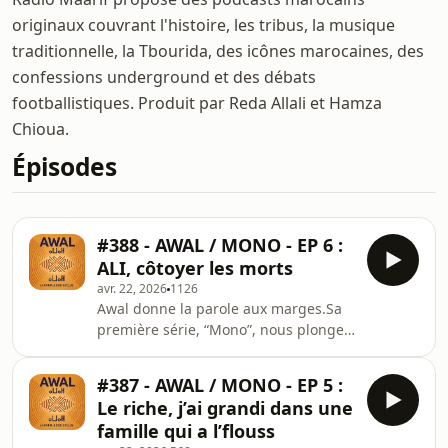
originaux couvrant l'histoire, les tribus, la musique
traditionnelle, la Tbourida, des icônes marocaines, des
confessions underground et des débats
footballistiques. Produit par Reda Allali et Hamza
Chioua.
Épisodes
#388 - AWAL / MONO - EP 6 :
ALI, côtoyer les morts
avr. 22, 2026
1126
Awal donne la parole aux marges.Sa
première série, “Mono”, nous plonge
au cœur des trajectoires d’usagers
d’héroïne : la rencontre avec
#387 - AWAL / MONO - EP 5 :
l’addiction, la perte de contrôle, et la
Le riche, j’ai grandi dans une
rupture sociale qui s’installe. Des
famille qui a l’flouss
récits humains et sans filtre.أوال يمنح