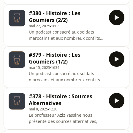
activité politique. Il incarne la figure
de l&apos;intellectuel en avance sur
#380 - Histoire : Les
son temps, comme le décrit le
Goumiers (2/2)
professeur Brahim Ait Izzi.Produit
mai 22, 2025
1603
avec le soutien de Maroc Telecom.
Un podcast consacré aux soldats
marocains et aux nombreux conflits
où ils sont intervenus, avec le
professeur Mustapha Qadery.Produit
#379 - Histoire : Les
avec le soutien de Maroc Telecom.
Goumiers (1/2)
mai 15, 2025
1634
Un podcast consacré aux soldats
marocains et aux nombreux conflits
où ils sont intervenus, avec le
professeur Mustapha Qadery.Produit
#378 - Histoire : Sources
avec le soutien de Maroc Telecom.
Alternatives
mai 8, 2025
1220
Le professeur Aziz Yassine nous
présente des sources alternatives,
indispensables pour comprendre