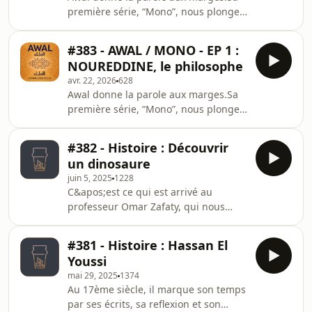
الكلمة للهامش. في سلسلته الأولى
première série, “Mono”, nous plonge
«Mono»، يغوص هذا البودكاست في عمق
au cœur des trajectoires d’usagers
مسارات مستعملي الهيروين: لحظة اللقاء مع
d’héroïne : la rencontre avec
الإدمان، فقدان السيطرة، والقطيعة الاجتما
#383 - AWAL / MONO - EP 1 :
l’addiction, la perte de contrôle, et la
NOUREDDINE, le philosophe
rupture sociale qui s’installe. Des
avr. 22, 2026
628
récits humains et sans filtre.أوال يمنح
Awal donne la parole aux marges.Sa
الكلمة للهامش. في سلسلته الأولى
première série, “Mono”, nous plonge
«Mono»، يغوص هذا البودكاست في عمق
au cœur des trajectoires d’usagers
مسارات مستعملي الهيروين: لحظة اللقاء مع
d’héroïne : la rencontre avec
الإدمان، فقدان السيطرة، والقطيعة الاجتما
#382 - Histoire : Découvrir
l’addiction, la perte de contrôle, et la
un dinosaure
rupture sociale qui s’installe. Des
juin 5, 2025
1228
récits humains et sans filtre.أوال يمنح
C&apos;est ce qui est arrivé au
الكلمة للهامش. في سلسلته الأولى
professeur Omar Zafaty, qui nous
«Mono»، يغوص هذا البودكاست في عمق
raconte les détails de cette aventure
مسارات مستعملي الهيروين: لحظة اللقاء مع
extraordinaire et ses impacts.Produit
الإدمان، فقدان السيطرة، والقطيعة الاجتما
#381 - Histoire : Hassan El
avec le soutien de Maroc Telecom.
Youssi
mai 29, 2025
1374
Au 17ème siècle, il marque son temps
par ses écrits, sa reflexion et son