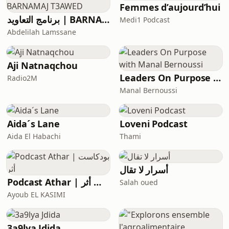
Femmes d’aujourd’hui
برنامج التعاويد | BARNAMAJ T3AWED
Medi1 Podcast
Abdelilah Lamssane
Aji Natnaqchou
Leaders On Purpose with Manal Bernoussi
Radio2M
Manal Bernoussi
Aida´s Lane
Loveni Podcast
Aida El Habachi
Thami
أسرار لا تقال
Podcast Athar | بودكاست أثر
Salah oued
Ayoub EL KASIMI
3a9lya Jdida